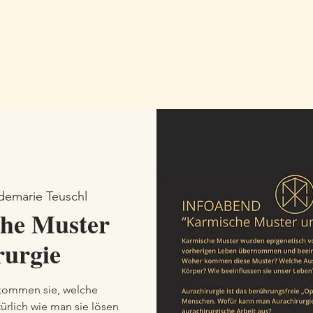
Home
Aurachirurgie
Einzeltermine
Vorträge
demarie Teuschl
che Muster
rurgie
 kommen sie, welche
ürlich wie man sie lösen