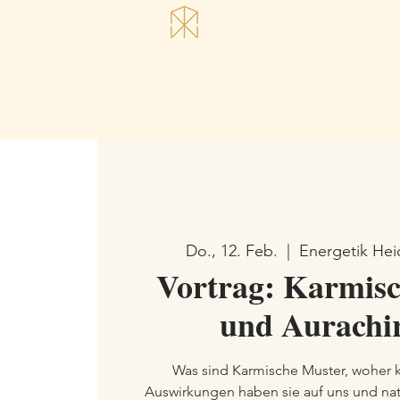
Do., 12. Feb.
  |  
Energetik Hei
Vortrag: Karmis
und Aurachi
Was sind Karmische Muster, woher
Auswirkungen haben sie auf uns und nat