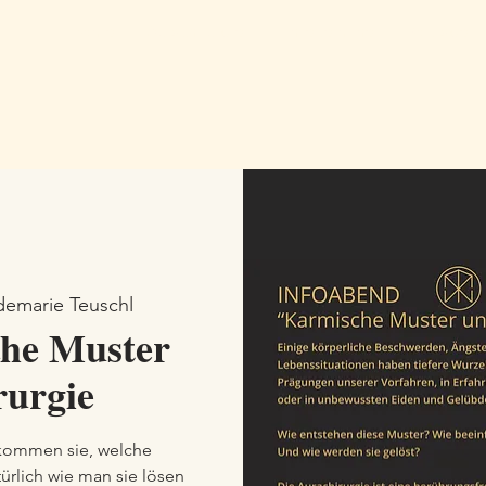
Home
Aurachirurgie
Einzeltermine
Vorträge
demarie Teuschl
che Muster
rurgie
 kommen sie, welche
ürlich wie man sie lösen