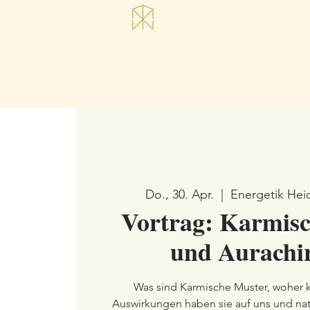
Do., 30. Apr.
  |  
Energetik Hei
Vortrag: Karmis
und Aurachi
Was sind Karmische Muster, woher
Auswirkungen haben sie auf uns und nat