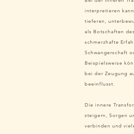
Bei der inneren Tr
interpretieren kan
tieferen, unterbew
als Botschaften de
schmerzhafte Erfah
Schwangerschaft o
Beispielsweise kön
bei der Zeugung a
beeinflusst.
Die innere Transfo
steigern, Sorgen u
verbinden und vie