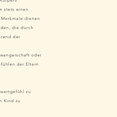
 Körpers
n stets einen
e Merkmale dienen
aden, die durch
hrend der
hwangerschaft oder
fühlen der Eltern
twertgefühl zu
n Kind zu