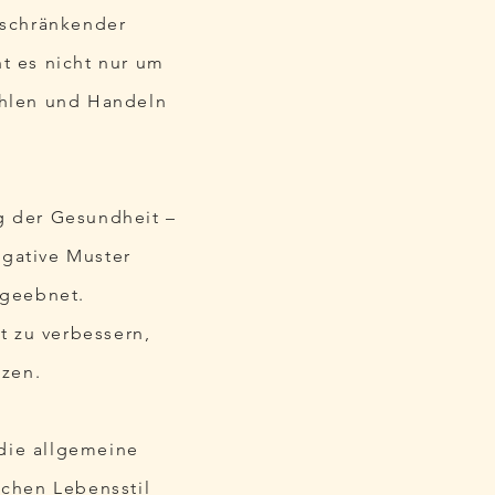
nschränkender
t es nicht nur um
ühlen und Handeln
ng der Gesundheit –
egative Muster
 geebnet.
t zu verbessern,
tzen.
 die allgemeine
schen Lebensstil