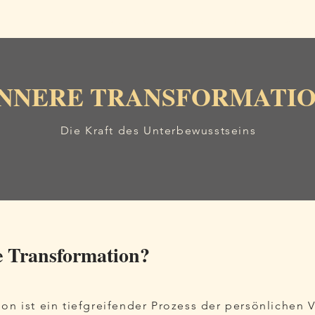
Home
Aurachirurgie
Einzeltermine
Vorträge
INNERE TRANSFORMATI
Die Kraft des Unterbewusstseins
e Transformation?
ion ist ein tiefgreifender Prozess der persönlichen