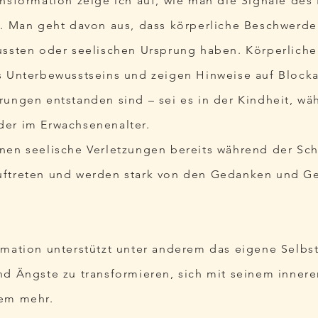
ansformation zeige ich auf, wie man die Signale des
n. Man geht davon aus, dass körperliche Beschwerde
ussten oder seelischen Ursprung haben. Körperlich
s Unterbewusstseins und zeigen Hinweise auf Block
rungen entstanden sind – sei es in der Kindheit, wä
der im Erwachsenenalter.
nen seelische Verletzungen bereits während der Sc
uftreten und werden stark von den Gedanken und Ge
rmation unterstützt unter anderem das eigene Selbs
nd Ängste zu transformieren, sich mit seinem innere
lem mehr.